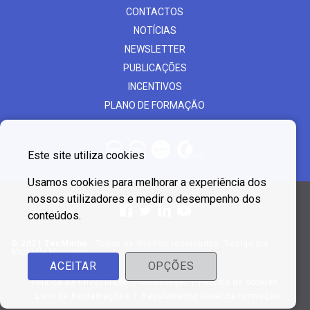
CONTACTOS
NOTÍCIAS
NEWSLETTER
PUBLICAÇÕES
INCENTIVOS
PLANO DE FORMAÇÃO
Este site utiliza cookies
Usamos cookies para melhorar a experiência dos
nossos utilizadores e medir o desempenho dos
conteúdos.
© 2021 TecMinho
- Todos os direitos reservados. Design por
Michelle Monteiro
ACEITAR
OPÇÕES
Política de Privacidade
Aviso legal
Política de cookies
Livro de Reclamações
Regulamento Geral da Formação