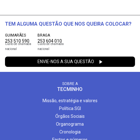
TEM ALGUMA QUESTÃO QUE NOS QUEIRA COLOCAR?
GUIMARÃES
BRAGA
253 510 590
253 604 010
Custo de chamada
Custo de chamada
nacional
nacional
ENVIE-NOS A SUA QUESTÃO
SOBRE A
TECMINHO
Missão, estratégia e valores
Política SGI
Órgãos Sociais
Organograma
Cronologia
Factos e números