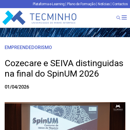
Plataforma e-Learning
Plano de Formação
Notícias
Contactos
TECMINHO
Ab
EMPREENDEDORISMO
Cozecare e SEIVA distinguidas
na final do SpinUM 2026
01/04/2026