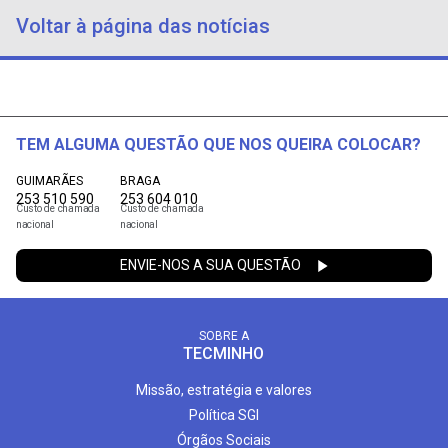
Voltar à página das notícias
TEM ALGUMA QUESTÃO QUE NOS QUEIRA COLOCAR?
GUIMARÃES
BRAGA
253 510 590
253 604 010
Custo de chamada
Custo de chamada
nacional
nacional
ENVIE-NOS A SUA QUESTÃO
SOBRE A
TECMINHO
Missão, estratégia e valores
Política SGI
Órgãos Sociais