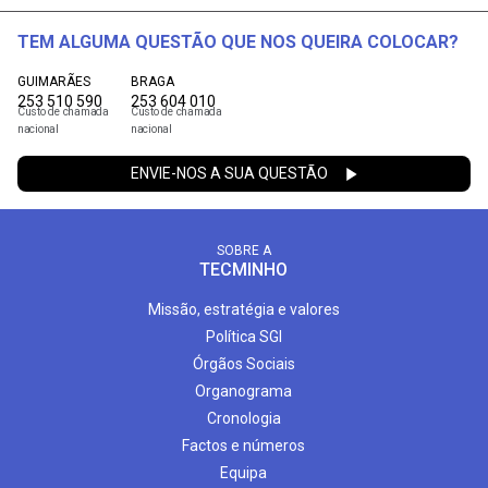
TEM ALGUMA QUESTÃO QUE NOS QUEIRA COLOCAR?
GUIMARÃES
BRAGA
253 510 590
253 604 010
Custo de chamada
Custo de chamada
nacional
nacional
ENVIE-NOS A SUA QUESTÃO
SOBRE A
TECMINHO
Missão, estratégia e valores
Política SGI
Órgãos Sociais
Organograma
Cronologia
Factos e números
Equipa