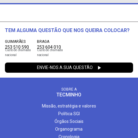
TEM ALGUMA QUESTÃO QUE NOS QUEIRA COLOCAR?
GUIMARÃES
BRAGA
253 510 590
253 604 010
Custo de chamada
Custo de chamada
nacional
nacional
ENVIE-NOS A SUA QUESTÃO
SOBRE A
TECMINHO
Missão, estratégia e valores
Política SGI
Órgãos Sociais
Organograma
Cronologia